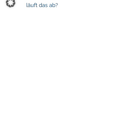
läuft das ab?
In welchem Dateiformat kann ich
Ihnen meinen Ausgangstext
schicken?
Wie viel kostet meine Übersetzung?
Wie lange dauert es, bis meine
Übersetzung fertiggestellt ist?
Wie wird meine Übersetzung
geliefert?