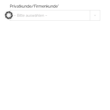
Privatkunde/Firmenkunde*

Projektname*
Fachbereich

Ausgangssprache*
