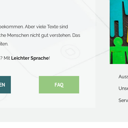
 bekommen. Aber viele Texte sind
che Menschen nicht gut verstehen. Das
ten.
n? Mit
Leichter Sprache
!
Auss
EN
FAQ
Unse
Serv