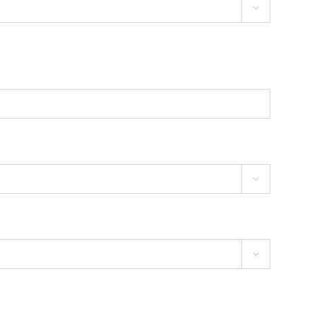


