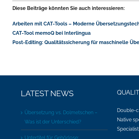
Diese Beiträge könnten Sie auch interessieren:
Arbeiten mit CAT-Tools – Moderne Übersetzungstech
CAT-Tool memoQ bei Interlingua
Post-Editing: Qualitätssicherung für maschinelle Ü
LATEST NEWS
QUALI
Double-ch
Übersetzung vs. Dolmetschen –
Native sp
Was ist der Unterschied?
Specialist
Untertitel für Gehörlose: