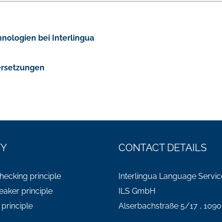
nologien bei Interlingua
bersetzungen
TY
CONTACT DETAILS
ecking principle
Interlingua Language Servic
eaker principle
ILS GmbH
 principle
Alserbachstraße 5/17 , 1090