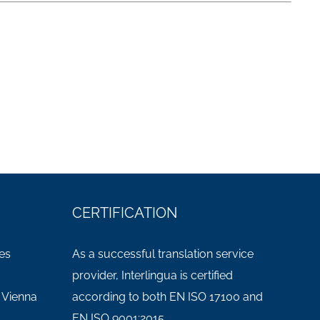
CERTIFICATION
es
As a successful translation service
provider, Interlingua is certified
 Vienna
according to both EN ISO 17100 and
EN ISO 9001:2015