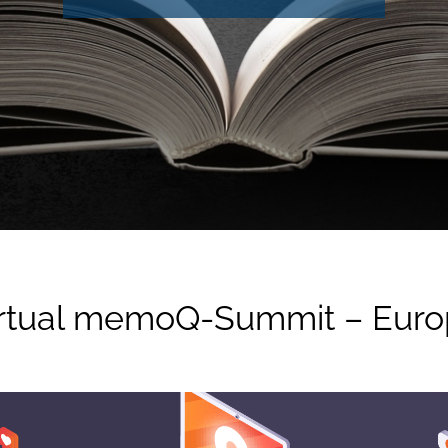
rtual memoQ-Summit – Eur